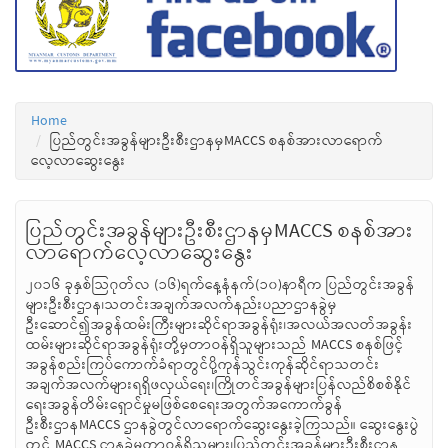
Home
ပြည်တွင်းအခွန်များဦးစီးဌာနမှMACCS စနစ်အားလာရောက်
လေ့လာဆွေးနွေး
ပြည်တွင်းအခွန်များဦးစီးဌာနမှMACCS စနစ်အား
လာရောက်လေ့လာဆွေးနွေး
၂၀၁၆ ခုနှစ်သြဂုတ်လ (၁၆)ရက်နေ့နံနက်(၁၀)နာရီက ပြည်တွင်းအခွန်
များဦးစီးဌာန၊သတင်းအချက်အလက်နည်းပညာဌာနခွဲမှ
ဦးဆောင်၍အခွန်ထမ်းကြီးများဆိုင်ရာအခွန်ရုံး၊အလယ်အလတ်အခွန်း
ထမ်းများဆိုင်ရာအခွန်ရုံးတို့မှတာဝန်ရှိသူများသည် MACCS စနစ်ဖြင့်
အခွန်စည်းကြပ်ကောက်ခံရာတွင်ပို့ကုန်သွင်းကုန်ဆိုင်ရာသတင်း
အချက်အလက်များရရှိဖလှယ်ရေး၊ကြိုတင်အခွန်များပြန်လည်စိစစ်နိုင်
ရေးအခွန်တိမ်းရှောင်မှုမဖြစ်စေရေးအတွက်အကောက်ခွန်
ဦးစီးဌာနMACCS ဌာနခွဲတွင်လာရောက်ဆွေးနွေးခဲ့ကြသည်။ ဆွေးနွေးပွဲ
တွင် MACCS ဌာနခွဲမှတာဝန်ရှိသူများ၊ပြည်တွင်းအခွန်များဦးစီးဌာန