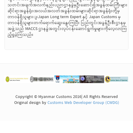
သတင်းအချက်အလက်နည်းပညာဌာနခွဲမှဦးဆောင်၍အခွန်ထမ်းကြီးများ
ဆိုင်ရာအခွန်ရုံး၊အလယ်အလတ်အခွန်းထမ်းများဆိုင်ရာအခွန်ရုံးတို့မှ
တာဝန်ရှိသူများျ၊Japan Long term Expert နှင့် Japan Customs မှ
တာဝန်ရှိသူများတက်ရောက်ဆွေးနွေးကြပြီး ပြည်တွင်းအခွန်ဦးစီးဌာနမှ
အဖွဲ့သည် MACCS ဌာနခွဲအတွင်းလုပ်ငန်းဆောင်ရွက်မှုများကိုလေ့လာကြ
ည့်ရှုခဲ့ကြသည်။
Copyright © Myanmar Customs 2016| All Rights Reserved
Original design by
Customs Web Developer Group (CWDG)