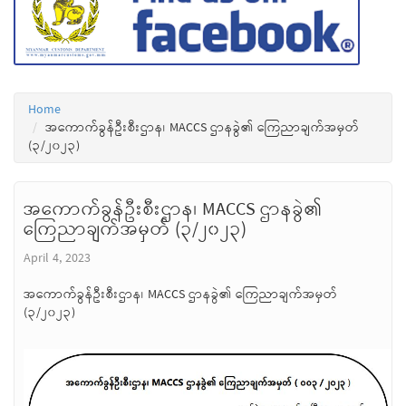
Home
အကောက်ခွန်ဦးစီးဌာန၊ MACCS ဌာနခွဲ၏ ကြေညာချက်အမှတ်
(၃/၂၀၂၃)
အကောက်ခွန်ဦးစီးဌာန၊ MACCS ဌာနခွဲ၏
ကြေညာချက်အမှတ် (၃/၂၀၂၃)
April 4, 2023
အကောက်ခွန်ဦးစီးဌာန၊ MACCS ဌာနခွဲ၏ ကြေညာချက်အမှတ်
(၃/၂၀၂၃)