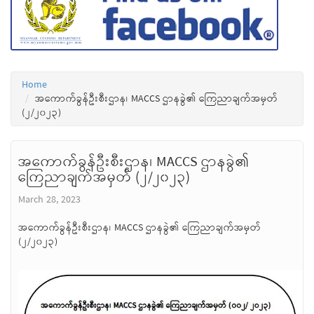
Home
အကောက်ခွန်ဦးစီးဌာန၊ MACCS ဌာနခွဲ၏ ကြေညာချက်အမှတ်
(၂/၂၀၂၃)
အကောက်ခွန်ဦးစီးဌာန၊ MACCS ဌာနခွဲ၏
ကြေညာချက်အမှတ် (၂/၂၀၂၃)
March 28, 2023
အကောက်ခွန်ဦးစီးဌာန၊ MACCS ဌာနခွဲ၏ ကြေညာချက်အမှတ်
(၂/၂၀၂၃)