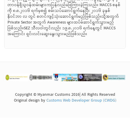
တာဝန်ရှိသူဝန်ထမ်းများကပြန်လည်ဖြေကြားခဲ့ကြသည်။ MACCS စနစ်
ကို ၈.၈.၂၀၁၆ ရက်မှစ၍ စမ်းသပ်ဆောင်ရွက်နေပြီး ၂၀၁၆ ခုနှစ်
နိုဝင်ဘာ လ တွင် စတင်ကျင့်သုံးဆောင်ရွက်မည်ဖြစ်သည်။သို့အတွက်
Private Sector အတွက် Awareness များထပ်မံဆာင်ရွက်သွားမည်
ဖြစ်သည်။SEZ သီလဝါတွင်လည်း ၁၉.၈.၂၀၁၆ ရက်နေ့တွင် MACCS
အကြောင်း ရှင်းလင်းဆွေးနွေးသွားမည်ဖြစ်သည်။
Copyright © Myanmar Customs 2016| All Rights Reserved
Original design by
Customs Web Developer Group (CWDG)