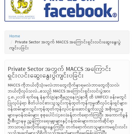
Home
Private Sector အတွက် MACCS အကြောင်းရှင်းလင်းဆွေးနွေးပွဲ
ကျင်းပခြင်း
Private Sector အတွက် MACCS အကြောင်း
ရှင်းလင်းဆွေးနွေးပွဲကျင်းပခြင်း
MACCS ကိုဘယ်လိုသုံးမလဲ၊ဘာတွေလိုက်နာရမလဲ၊ဘာတွေလိုသလဲ၊
ဘယ်လိုလုပ်သလဲ...စသည် MACCS အကြောင်းရှင်းလင်းပွဲအား
၄.၈.၂၀၁၆ ရက်နေ့ နံနက်(၉)နာရီမှညနေ(၅)နာရီ ထိ UMFCCI ခန်းမတွင်
ပြုလုပ်ခဲ့ရာ စိတ်ပါဝင်စားသူသွင်းကုန်ထုတ်ကုန်ကုမ္မဏီလုပ်ငန်းရှင်များ၊
ဝန်ထမ်းများ၊သွင်းကုန်ထုတ်ကုန်လုပ်ငန်းဆောင်ရွက်သည့် အစိုးရဌာန
များ၊မှဝန်ထမ်းများ စုစုပေါင်း(၄၈၀)ခန့်တက်ရောက်ကြပြီး အကောက်ခွန်
ဦးစီးဌာနမှ ညွှန်ကြားရေးမှူးများနှင့်ဝန်ထမ်းများကသက်ဆိုင်ရာ
ဘာသာရပ်အလိုက်ဆွေးနွေးကြပြီး တက်ရောက်လာသူများကမရှင်းလင်း
သည့်အချက်များသိရှိလိုသည့်အချက်များကိုမေးမြန်းခဲ့ကြပြီး