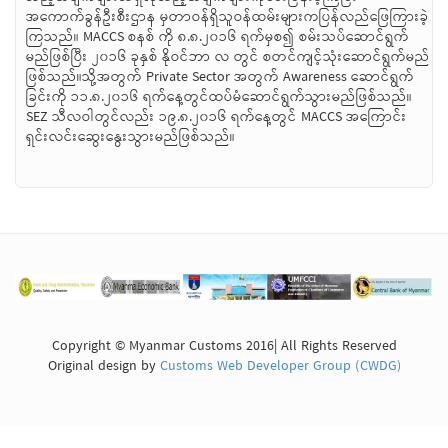
အကောက်ခွန်ဦးစီးဌာန မှတာဝန်ရှိသူဝန်ထမ်းများကပြန်လည်ဖြေကြားခဲ့
ကြသည်။ MACCS စနစ် ကို ၈.၈.၂၀၁၆ ရက်မှစ၍ စမ်းသပ်ဆောင်ရွက်
မည်ဖြစ်ပြီး ၂၀၁၆ ခုနှစ် နိုဝင်ဘာ လ တွင် စတင်ကျင့်သုံးဆောင်ရွက်မည်
ဖြစ်သည်။သို့အတွက် Private Sector အတွက် Awareness ဆောင်ရွက်
ခြင်းကို ၁၁.၈.၂၀၁၆ ရက်နေ့တွင်ထပ်မံဆောင်ရွက်သွားမည်ဖြစ်သည်။
SEZ သီလဝါတွင်လည်း ၁၉.၈.၂၀၁၆ ရက်နေ့တွင် MACCS အကြောင်း
ရှင်းလင်းဆွေးနွေးသွားမည်ဖြစ်သည်။
Copyright © Myanmar Customs 2016| All Rights Reserved
Original design by
Customs Web Developer Group (CWDG)