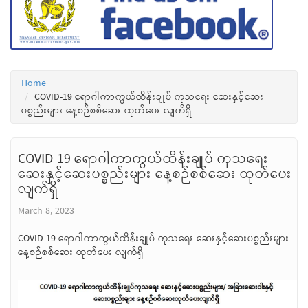
Home
COVID-19 ရောဂါကာကွယ်ထိန်းချုပ် ကုသရေး ဆေးနှင့်ဆေး
ပစ္စည်းများ နေ့စဉ်စစ်ဆေး ထုတ်ပေး လျက်ရှိ
COVID-19 ရောဂါကာကွယ်ထိန်းချုပ် ကုသရေး
ဆေးနှင့်ဆေးပစ္စည်းများ နေ့စဉ်စစ်ဆေး ထုတ်ပေး
လျက်ရှိ
March 8, 2023
COVID-19 ရောဂါကာကွယ်ထိန်းချုပ် ကုသရေး ဆေးနှင့်ဆေးပစ္စည်းများ
နေ့စဉ်စစ်ဆေး ထုတ်ပေး လျက်ရှိ