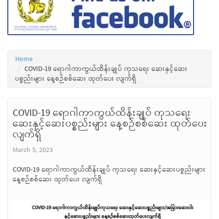
Home
COVID-19 ရောဂါကာကွယ်ထိန်းချုပ် ကုသရေး ဆေးနှင့်ဆေး
ပစ္စည်းများ နေ့စဉ်စစ်ဆေး ထုတ်ပေး လျက်ရှိ
COVID-19 ရောဂါကာကွယ်ထိန်းချုပ် ကုသရေး
ဆေးနှင့်ဆေးပစ္စည်းများ နေ့စဉ်စစ်ဆေး ထုတ်ပေး
လျက်ရှိ
March 5, 2023
COVID-19 ရောဂါကာကွယ်ထိန်းချုပ် ကုသရေး ဆေးနှင့်ဆေးပစ္စည်းများ
နေ့စဉ်စစ်ဆေး ထုတ်ပေး လျက်ရှိ