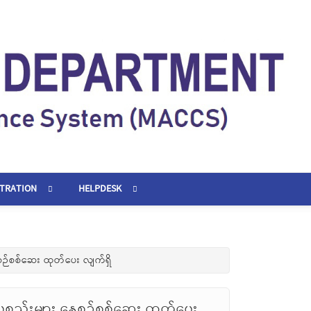
STRATION
HELPDESK
စဉ်စစ်ဆေး ထုတ်ပေး လျက်ရှိ
စ္စည်းများ နေ့စဉ်စစ်ဆေး ထုတ်ပေး