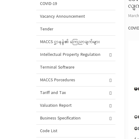
COVID-19
လျက်
March
Vacancy Announcement
COVID
Tender
MACCS ဌာနခွဲ၏ ကြေညာချက်များ
Intellectual Property Regulation
Terminal Software
MACCS Porcedures
Tariff and Tax
Valuation Report
Business Specification
Code List