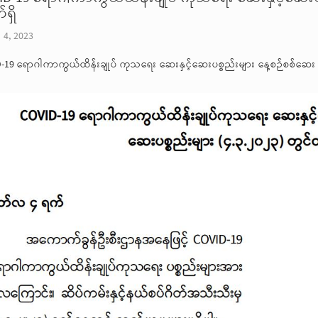
ရှိ
 4, 2023
-19 ရောဂါကာကွယ်ထိန်းချုပ် ကုသရေး ဆေးနှင့်ဆေးပစ္စည်းများ နေ့စဉ်စစ်ဆေး