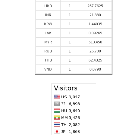
HKD
1
267.7625
INR
1
21.880
KRW
1
1.44035
LAK
1
0.09265
MYR
1
513.450
RUB
1
26.700
THB
1
62.4325
VND
1
0.0798