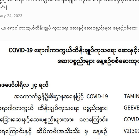
ရှိ
ary 24, 2023
-19 ရောဂါကာကွယ်ထိန်းချုပ် ကုသရေး ဆေးနှင့်ဆေးပစ္စည်းများ နေ့စဉ်စစ်ဆေး