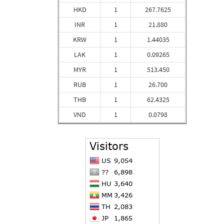
HKD
1
267.7625
INR
1
21.880
KRW
1
1.44035
LAK
1
0.09265
MYR
1
513.450
RUB
1
26.700
THB
1
62.4325
VND
1
0.0798