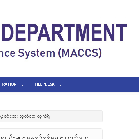
STRATION
HELPDESK
စဉ်စစ်ဆေး ထုတ်ပေး လျက်ရှိ
စ္စည်းများ နေ့စဉ်စစ်ဆေး ထုတ်ပေး