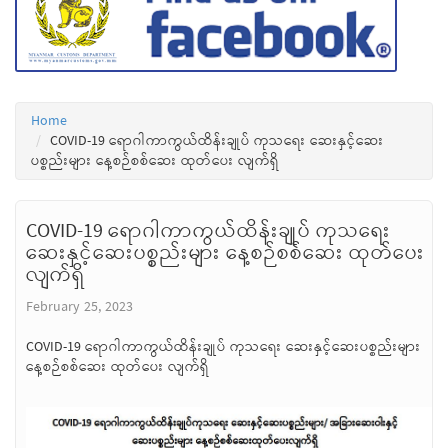
Home
COVID-19 ရောဂါကာကွယ်ထိန်းချုပ် ကုသရေး ဆေးနှင့်ဆေး
ပစ္စည်းများ နေ့စဉ်စစ်ဆေး ထုတ်ပေး လျက်ရှိ
COVID-19 ရောဂါကာကွယ်ထိန်းချုပ် ကုသရေး
ဆေးနှင့်ဆေးပစ္စည်းများ နေ့စဉ်စစ်ဆေး ထုတ်ပေး
လျက်ရှိ
February 25, 2023
COVID-19 ရောဂါကာကွယ်ထိန်းချုပ် ကုသရေး ဆေးနှင့်ဆေးပစ္စည်းများ
နေ့စဉ်စစ်ဆေး ထုတ်ပေး လျက်ရှိ