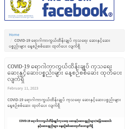
Home
COVID-19 ရောဂါကာကွယ်ထိန်းချုပ် ကုသရေး ဆေးနှင့်ဆေး
ပစ္စည်းများ နေ့စဉ်စစ်ဆေး ထုတ်ပေး လျက်ရှိ
COVID-19 ရောဂါကာကွယ်ထိန်းချုပ် ကုသရေး
ဆေးနှင့်ဆေးပစ္စည်းများ နေ့စဉ်စစ်ဆေး ထုတ်ပေး
လျက်ရှိ
February 11, 2023
COVID-19 ရောဂါကာကွယ်ထိန်းချုပ် ကုသရေး ဆေးနှင့်ဆေးပစ္စည်းများ
နေ့စဉ်စစ်ဆေး ထုတ်ပေး လျက်ရှိ