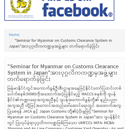
Home
“Seminar for Myanmar on Customs Clearance System in
Japan”အားပုဂ္ဂလိကကဏ္ဍမှအဖွဲ့များ တက်ရောက်ခဲ့ခြင်း
“Seminar for Myanmar on Customs Clearance
System in Japan”အားပုဂ္ဂလိကကဏ္ဍမှအဖွဲ့များ
တက်ရောက်ခဲ့ခြင်း
မြန်မာနိုင်ငံတွင်အကောက်ခွန်ဦးစီးဌာနအနေဖြင့်နိုင်ငံတော်ပြတင်းတစ်
ပေါက်စနစ်(NSW)ကိုအထောက်အပံ့ပြုနိုင်မည့် MACCS စနစ်ကို ဂျပန်
နိုင်ငံ၏ဘဏ္ဍာရေးအကူအညီနှင့် ဂျပန်အကောက်ခွန်တို့၏ နည်းပညာ
အကူအညီ တို့ဖြင့်အကောင်အထည်ဖေါ်ဆောင်ရေးတွင် အထောက်အကူ
ပြုစေရန် JACA နှင့် Japan Customs တို့၏ပံ့ပိုးမှုဖြင့်“Seminar for
Myanmar on Customs Clearance System in Japan”အား ဂျပန်နိုင်ငံ
တွင် ပြုလုပ်ခဲ့ရာပုဂ္ဂလိကကဏ္ဍဖြစ်ကြသော UMFCCI၊ MIFA၊ MCBA၊
Shipping and Air Line Company ၊ Container Yard Operator ၊ Air and