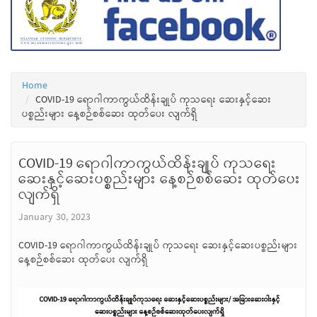
Home
COVID-19 ရောဂါကာကွယ်ထိန်းချုပ် ကုသရေး ဆေးနှင့်ဆေး
ပစ္စည်းများ နေ့စဉ်စစ်ဆေး ထုတ်ပေး လျက်ရှိ
COVID-19 ရောဂါကာကွယ်ထိန်းချုပ် ကုသရေး
ဆေးနှင့်ဆေးပစ္စည်းများ နေ့စဉ်စစ်ဆေး ထုတ်ပေး
လျက်ရှိ
January 30, 2023
COVID-19 ရောဂါကာကွယ်ထိန်းချုပ် ကုသရေး ဆေးနှင့်ဆေးပစ္စည်းများ
နေ့စဉ်စစ်ဆေး ထုတ်ပေး လျက်ရှိ