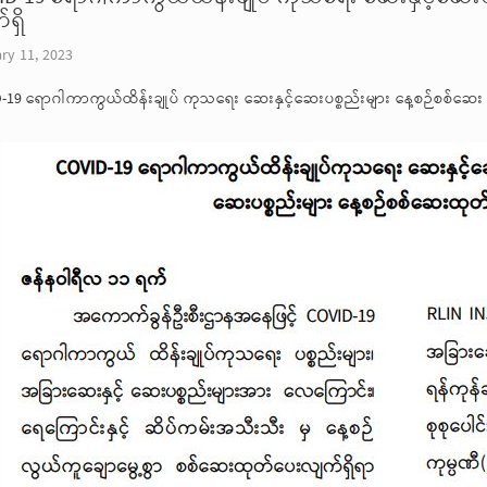
ရှိ
ry 11, 2023
-19 ရောဂါကာကွယ်ထိန်းချုပ် ကုသရေး ဆေးနှင့်ဆေးပစ္စည်းများ နေ့စဉ်စစ်ဆေး