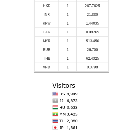
HKD
1
267.7625
INR
1
21.880
KRW
1
1.44035
LAK
1
0.09265
MYR
1
513.450
RUB
1
26.700
THB
1
62.4325
VND
1
0.0798