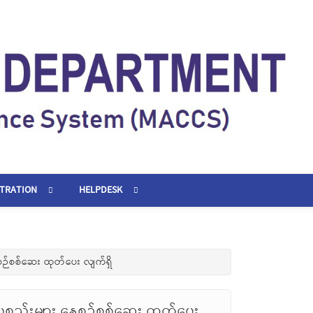
STRATION
HELPDESK
စဉ်စစ်ဆေး ထုတ်ပေး လျက်ရှိ
စ္စည်းများ နေ့စဉ်စစ်ဆေး ထုတ်ပေး