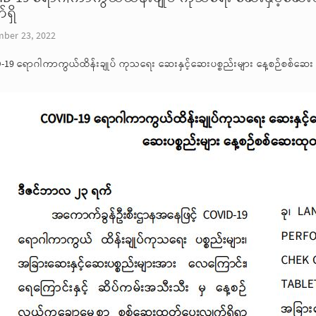
ရှိ
ber 23, 2022
-19 ရောဂါကာကွယ်ထိန်းချုပ် ကုသရေး ဆေးနှင့်ဆေးပစ္စည်းများ နေ့စဉ်စစ်ဆေး