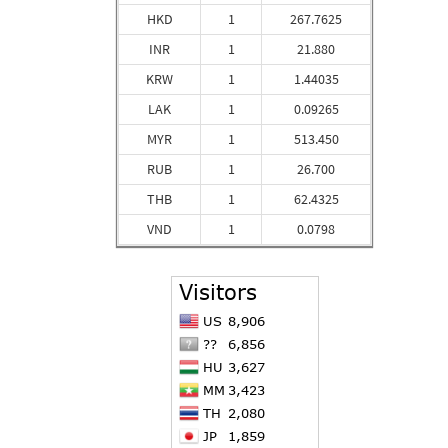
HKD
1
267.7625
INR
1
21.880
KRW
1
1.44035
LAK
1
0.09265
MYR
1
513.450
RUB
1
26.700
THB
1
62.4325
VND
1
0.0798