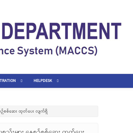
STRATION
HELPDESK
စဉ်စစ်ဆေး ထုတ်ပေး လျက်ရှိ
စ္စည်းများ နေ့စဉ်စစ်ဆေး ထုတ်ပေး