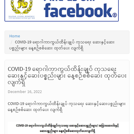
Home
COVID-19 ရောဂါကာကွယ်ထိန်းချုပ် ကုသရေး ဆေးနှင့်ဆေး
ပစ္စည်းများ နေ့စဉ်စစ်ဆေး ထုတ်ပေး လျက်ရှိ
COVID-19 ရောဂါကာကွယ်ထိန်းချုပ် ကုသရေး
ဆေးနှင့်ဆေးပစ္စည်းများ နေ့စဉ်စစ်ဆေး ထုတ်ပေး
လျက်ရှိ
December 16, 2022
COVID-19 ရောဂါကာကွယ်ထိန်းချုပ် ကုသရေး ဆေးနှင့်ဆေးပစ္စည်းများ
နေ့စဉ်စစ်ဆေး ထုတ်ပေး လျက်ရှိ