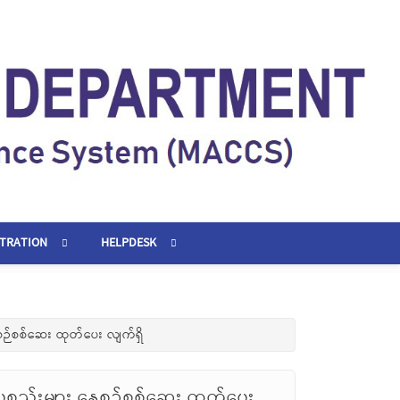
STRATION
HELPDESK
စဉ်စစ်ဆေး ထုတ်ပေး လျက်ရှိ
စ္စည်းများ နေ့စဉ်စစ်ဆေး ထုတ်ပေး