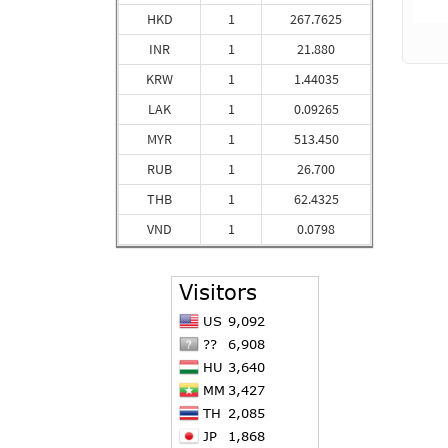
HKD
1
267.7625
INR
1
21.880
KRW
1
1.44035
LAK
1
0.09265
MYR
1
513.450
RUB
1
26.700
THB
1
62.4325
VND
1
0.0798