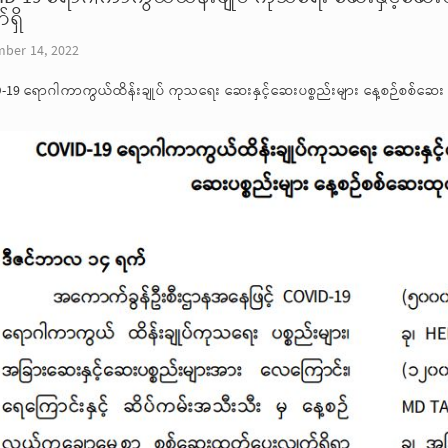
ရှိ
ber 14, 2022
-19 ရောဂါကာကွယ်ထိန်းချုပ် ကုသရေး ဆေးနှင့်ဆေးပစ္စည်းများ နေ့စဉ်စစ်ဆေး