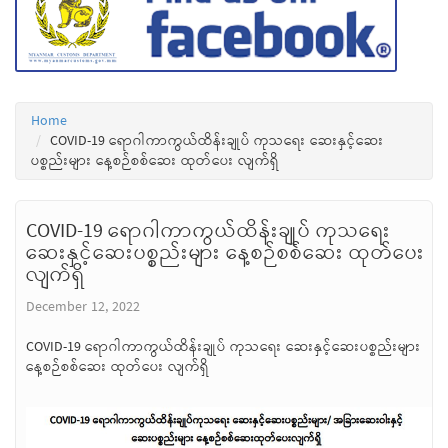
Home
COVID-19 ရောဂါကာကွယ်ထိန်းချုပ် ကုသရေး ဆေးနှင့်ဆေး
ပစ္စည်းများ နေ့စဉ်စစ်ဆေး ထုတ်ပေး လျက်ရှိ
COVID-19 ရောဂါကာကွယ်ထိန်းချုပ် ကုသရေး
ဆေးနှင့်ဆေးပစ္စည်းများ နေ့စဉ်စစ်ဆေး ထုတ်ပေး
လျက်ရှိ
December 12, 2022
COVID-19 ရောဂါကာကွယ်ထိန်းချုပ် ကုသရေး ဆေးနှင့်ဆေးပစ္စည်းများ
နေ့စဉ်စစ်ဆေး ထုတ်ပေး လျက်ရှိ