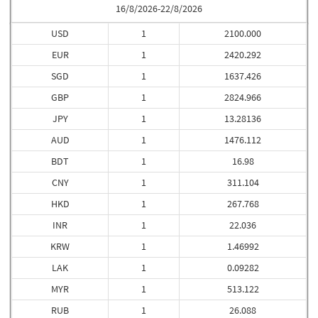
16/8/2026-22/8/2026
USD
1
2100.000
EUR
1
2420.292
SGD
1
1637.426
GBP
1
2824.966
JPY
1
13.28136
AUD
1
1476.112
BDT
1
16.98
CNY
1
311.104
HKD
1
267.768
INR
1
22.036
KRW
1
1.46992
LAK
1
0.09282
MYR
1
513.122
RUB
1
26.088