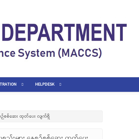
STRATION
HELPDESK
စဉ်စစ်ဆေး ထုတ်ပေး လျက်ရှိ
စ္စည်းများ နေ့စဉ်စစ်ဆေး ထုတ်ပေး