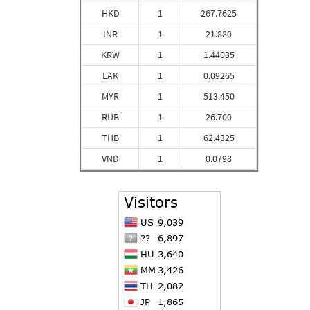
HKD
1
267.7625
INR
1
21.880
KRW
1
1.44035
LAK
1
0.09265
MYR
1
513.450
RUB
1
26.700
THB
1
62.4325
VND
1
0.0798