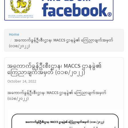
Home
အကောက်ခွန်ဦးစီးဌာန၊ MACCS ဌာနခွဲ၏ ကြေညာချက်အမှတ်
(၀၁၈/၂၀၂၂)
အကောက်ခွန်ဦးစီးဌာန၊ MACCS ဌာနခွဲ၏
ကြေညာချက်အမှတ် (၀၁၈/၂၀၂၂)
October 14, 2022
အကောက်ခွန်ဦးစီးဌာန၊ MACCS ဌာနခွဲ၏ ကြေညာချက်အမှတ်
(၀၁၈/၂၀၂၂)