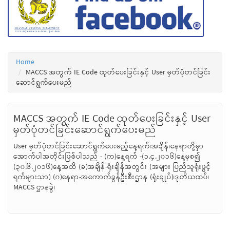
Home
MACCS အတွက် IE Code ထုတ်ပေးခြင်းနှင့် User မှတ်ပုံတင်ခြင်း
ဆောင်ရွက်ပေးမည်
MACCS အတွက် IE Code ထုတ်ပေးခြင်းနှင့် User
မှတ်ပုံတင်ခြင်းဆောင်ရွက်ပေးမည်
User မှတ်ပုံတင်ခြင်းဆောင်ရွက်ပေးမည့်နေ့ရက်၊အချိန်၊နေရာတို့မှာ
အောက်ပါအတိုင်းဖြစ်ပါသည် - (က)နေ့ရက် -(၁.၄.၂၀၁၆)နေ့မှစ၍
(၃၀.၆.၂၀၁၆)နေ့အထိ (ခ)အချိန်-ရုံးချိန်အတွင်း (အများ ပြည်သူရုံးဖွင့်
ရက်များသာ) (ဂ)နေရာ-အကောက်ခွန်ဦးစီးဌာန (ရုံးချုပ်)၊ဒုတိယထပ်၊
MACCS ဌာနခွဲ၊