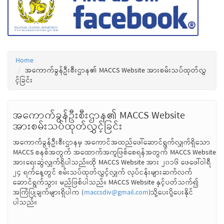
Home
အကောက်ခွန်ဦးစီးဌာန၏ MACCS Website အားစမ်းသပ်ထုတ်လွှ
င့်ခြင်း
အကောက်ခွန်ဦးစီးဌာန၏ MACCS Website
အားစမ်းသပ်ထုတ်လွှင့်ခြင်း
အကောက်ခွန်ဦးစီးဌာနမှ အကောင်အထည်ဖေါ်ဆောင်ရွက်လျှက်ရှိသော
MACCS စနစ်အတွက် အထောက်အကူဖြစ်စေရန်အတွက် MACCS Website
အားရေးဆွဲလျှက်ရှိပါသည်။ထို MACCS Website အား ၂၀၁၆ ဖေဖေါ်ဝါရီ
၂၄ ရက်နေ့တွင် စမ်းသပ်ထုတ်လွှင့်လျှက် လုပ်ငန်းများဆက်လက်
ဆောင်ရွက်သွား မည်ဖြစ်ပါသည်။ MACCS Website နှင့်ပတ်သက်၍
အကြံပြုချက်များရှိပါက (
maccsdiv@gmail.com
)သို့ပေးပို့ပေးနိုင်
ပါသည်။