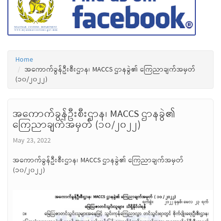
Home
အကောက်ခွန်ဦးစီးဌာန၊ MACCS ဌာနခွဲ၏ ကြေညာချက်အမှတ်
(၁၀/၂၀၂၂)
အကောက်ခွန်ဦးစီးဌာန၊ MACCS ဌာနခွဲ၏
ကြေညာချက်အမှတ် (၁၀/၂၀၂၂)
May 23, 2022
အကောက်ခွန်ဦးစီးဌာန၊ MACCS ဌာနခွဲ၏ ကြေညာချက်အမှတ်
(၁၀/၂၀၂၂)