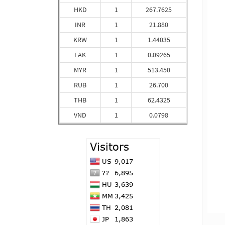
HKD
1
267.7625
INR
1
21.880
KRW
1
1.44035
LAK
1
0.09265
MYR
1
513.450
RUB
1
26.700
THB
1
62.4325
VND
1
0.0798