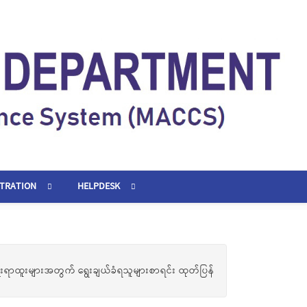
STRATION
HELPDESK
းရာထူးများအတွက် ရွေးချယ်ခံရသူများစာရင်း ထုတ်ပြန်