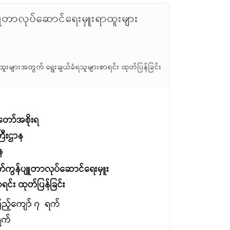
ျူတာလုပ်ဆောင်ရေးမှူးရာထူးများ
ူးများအတွက် ရွေးချယ်ခံရသူများစာရင်း ထုတ်ပြန်ခြင်း