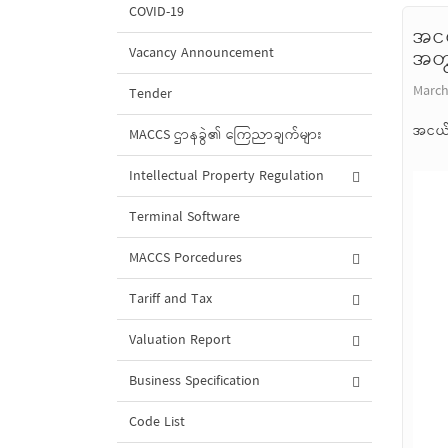
COVID-19
အငယ
Vacancy Announcement
အတွ
March
Tender
အငယ်တ
MACCS ဌာနခွဲ၏ ကြေညာချက်များ
Intellectual Property Regulation
Terminal Software
MACCS Porcedures
Tariff and Tax
Valuation Report
Business Specification
Code List