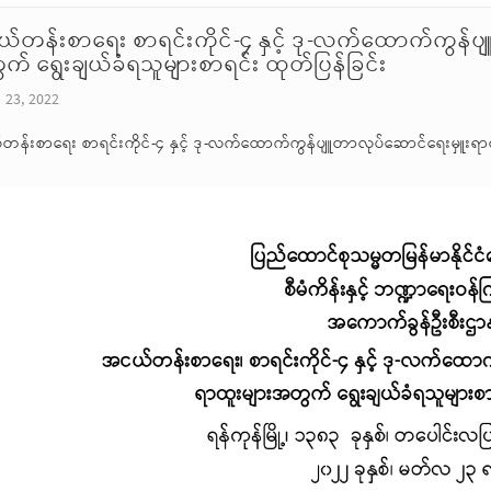
်တန်းစာရေး စာရင်းကိုင်-၄ နှင့် ဒု-လက်ထောက်ကွန်ပ
က် ရွေးချယ်ခံရသူများစာရင်း ထုတ်ပြန်ခြင်း
 23, 2022
န်းစာရေး စာရင်းကိုင်-၄ နှင့် ဒု-လက်ထောက်ကွန်ပျူတာလုပ်ဆောင်ရေးမှူးရာထ