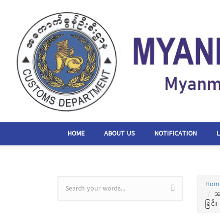
Skip to main content
HOME
ABOUT US
NOTIFICATION
Hom
Search form
အ
ခြင်း