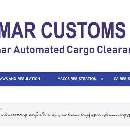
LAWS AND REGULATION
MACCS REGISTRATION
CA REGI
e
ငယ်တန်းစာရေး စာရင်းကိုင်-၄ နှင့် ဒု-လက်ထောက်ကွန်ပျူတာလုပ်ဆောင်ရေးမှူ