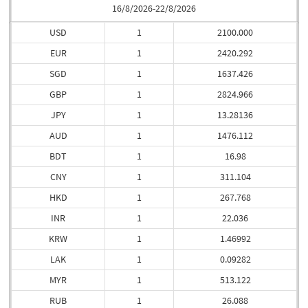
16/8/2026-22/8/2026
USD
1
2100.000
EUR
1
2420.292
SGD
1
1637.426
GBP
1
2824.966
JPY
1
13.28136
AUD
1
1476.112
BDT
1
16.98
CNY
1
311.104
HKD
1
267.768
INR
1
22.036
KRW
1
1.46992
LAK
1
0.09282
MYR
1
513.122
RUB
1
26.088