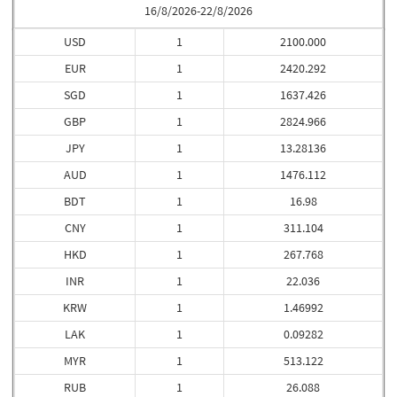
16/8/2026-22/8/2026
USD
1
2100.000
EUR
1
2420.292
SGD
1
1637.426
GBP
1
2824.966
JPY
1
13.28136
AUD
1
1476.112
BDT
1
16.98
CNY
1
311.104
HKD
1
267.768
INR
1
22.036
KRW
1
1.46992
LAK
1
0.09282
MYR
1
513.122
RUB
1
26.088