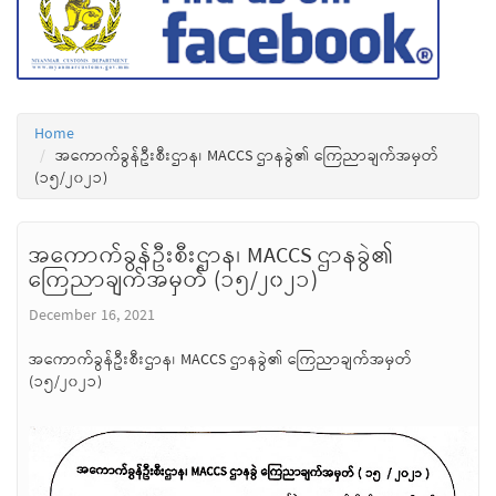
Home
အကောက်ခွန်ဦးစီးဌာန၊ MACCS ဌာနခွဲ၏ ကြေညာချက်အမှတ်
(၁၅/၂၀၂၁)
အကောက်ခွန်ဦးစီးဌာန၊ MACCS ဌာနခွဲ၏
ကြေညာချက်အမှတ် (၁၅/၂၀၂၁)
December 16, 2021
အကောက်ခွန်ဦးစီးဌာန၊ MACCS ဌာနခွဲ၏ ကြေညာချက်အမှတ်
(၁၅/၂၀၂၁)