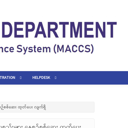
STRATION
HELPDESK
စဉ်စစ်ဆေး ထုတ်ပေး လျက်ရှိ
စ္စည်းများ နေ့စဉ်စစ်ဆေး ထုတ်ပေး