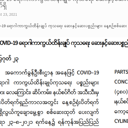
ရှိ
t 23, 2021
-19 ရောဂါကာကွယ်ထိန်းချုပ် ကုသရေး ဆေးနှင့်ဆေးပစ္စည်းများ နေ့စဉ်စစ်ဆေး