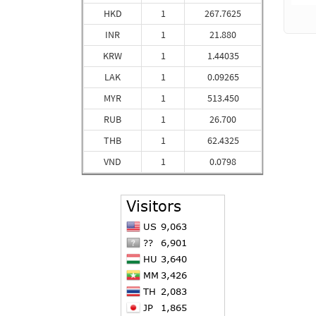
HKD
1
267.7625
INR
1
21.880
KRW
1
1.44035
LAK
1
0.09265
MYR
1
513.450
RUB
1
26.700
THB
1
62.4325
VND
1
0.0798