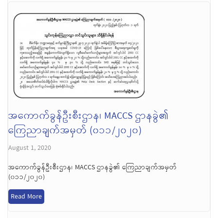
အကောက်ခွန်ဦးစီးဌာန၊ MACCS ဌာနခွဲ၏
ကြေညာချက်အမှတ် (၀၁၁/၂၀၂၀)
August 1, 2020
အကောက်ခွန်ဦးစီးဌာန၊ MACCS ဌာနခွဲ၏ ကြေညာချက်အမှတ်
(၀၁၁/၂၀၂၀)
Read More