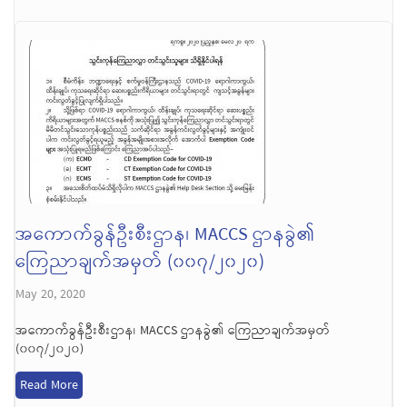
အကောက်ခွန်ဦးစီးဌာန၊ MACCS ဌာနခွဲ၏
ကြေညာချက်အမှတ် (၀၀၇/၂၀၂၀)
May 20, 2020
အကောက်ခွန်ဦးစီးဌာန၊ MACCS ဌာနခွဲ၏ ကြေညာချက်အမှတ်
(၀၀၇/၂၀၂၀)
Read More