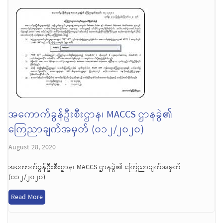
အကောက်ခွန်ဦးစီးဌာန၊ MACCS ဌာနခွဲ၏
ကြေညာချက်အမှတ် (၀၁၂/၂၀၂၀)
August 28, 2020
အကောက်ခွန်ဦးစီးဌာန၊ MACCS ဌာနခွဲ၏ ကြေညာချက်အမှတ်
(၀၁၂/၂၀၂၀)
Read More