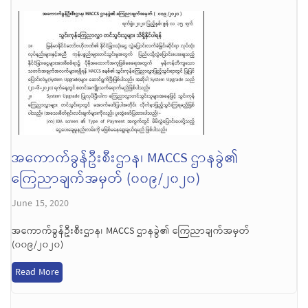
အကောက်ခွန်ဦးစီးဌာန၊ MACCS ဌာနခွဲ၏
ကြေညာချက်အမှတ် (၀၀၉/၂၀၂၀)
June 15, 2020
အကောက်ခွန်ဦးစီးဌာန၊ MACCS ဌာနခွဲ၏ ကြေညာချက်အမှတ်
(၀၀၉/၂၀၂၀)
Read More