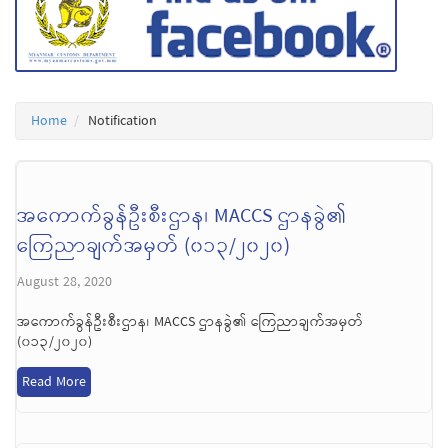
Home
Notification
အကောက်ခွန်ဦးစီးဌာန၊ MACCS ဌာနခွဲ၏
ကြေညာချက်အမှတ် (၀၁၃/၂၀၂၀)
August 28, 2020
အကောက်ခွန်ဦးစီးဌာန၊ MACCS ဌာနခွဲ၏ ကြေညာချက်အမှတ်
(၀၁၃/၂၀၂၀)
Read More