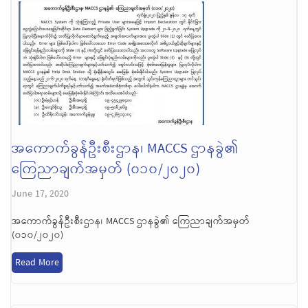
အကောက်ခွန်ဦးစီးဌာန၊ MACCS ဌာနခွဲ၏
ကြေညာချက်အမှတ် (၀၁၀/၂၀၂၀)
June 17, 2020
အကောက်ခွန်ဦးစီးဌာန၊ MACCS ဌာနခွဲ၏ ကြေညာချက်အမှတ်
(၀၁၀/၂၀၂၀)
Read More