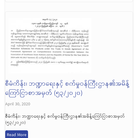
စီမံကိန်း၊ ဘဏ္ဍာရေးနှင့် စက်မှုဝန်ကြီးဌာန၏အမိန့်
ကြော်ငြာစာအမှတ် (၅၃/၂၀၂၀)
April 30, 2020
စီမံကိန်း၊ ဘဏ္ဍာရေးနှင့် စက်မှုဝန်ကြီးဌာန၏အမိန့်ကြော်ငြာစာအမှတ်
(၅၃/၂၀၂၀)
Read More