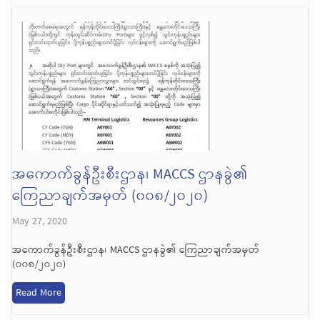
အကောက်ခွန်ဦးစီးဌာန၊ MACCS ဌာနခွဲ၏
ကြေညာချက်အမှတ် (၀၀၈/၂၀၂၀)
May 27, 2020
အကောက်ခွန်ဦးစီးဌာန၊ MACCS ဌာနခွဲ၏ ကြေညာချက်အမှတ်
(၀၀၈/၂၀၂၀)
Read More