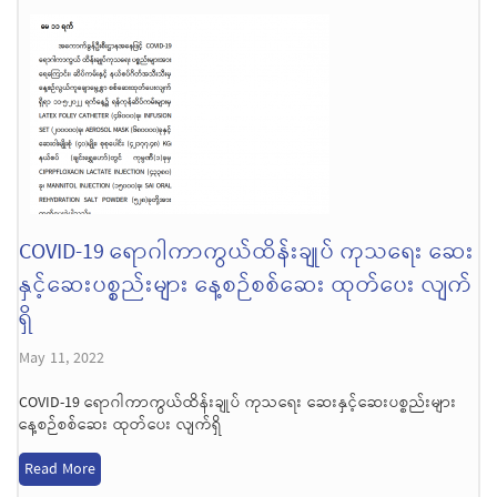
COVID-19 ရောဂါကာကွယ်ထိန်းချုပ် ကုသရေး ဆေး
နှင့်ဆေးပစ္စည်းများ နေ့စဉ်စစ်ဆေး ထုတ်ပေး လျက်
ရှိ
May 11, 2022
COVID-19 ရောဂါကာကွယ်ထိန်းချုပ် ကုသရေး ဆေးနှင့်ဆေးပစ္စည်းများ
နေ့စဉ်စစ်ဆေး ထုတ်ပေး လျက်ရှိ
Read More