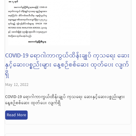
COVID-19 ရောဂါကာကွယ်ထိန်းချုပ် ကုသရေး ဆေး
နှင့်ဆေးပစ္စည်းများ နေ့စဉ်စစ်ဆေး ထုတ်ပေး လျက်
ရှိ
May 12, 2022
COVID-19 ရောဂါကာကွယ်ထိန်းချုပ် ကုသရေး ဆေးနှင့်ဆေးပစ္စည်းများ
နေ့စဉ်စစ်ဆေး ထုတ်ပေး လျက်ရှိ
Read More