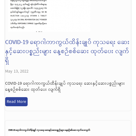
COVID-19 ရောဂါကာကွယ်ထိန်းချုပ် ကုသရေး ဆေး
နှင့်ဆေးပစ္စည်းများ နေ့စဉ်စစ်ဆေး ထုတ်ပေး လျက်
ရှိ
May 13, 2022
COVID-19 ရောဂါကာကွယ်ထိန်းချုပ် ကုသရေး ဆေးနှင့်ဆေးပစ္စည်းများ
နေ့စဉ်စစ်ဆေး ထုတ်ပေး လျက်ရှိ
Read More