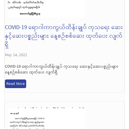
COVID-19 ရောဂါကာကွယ်ထိန်းချုပ် ကုသရေး ဆေး
နှင့်ဆေးပစ္စည်းများ နေ့စဉ်စစ်ဆေး ထုတ်ပေး လျက်
ရှိ
May 14, 2022
COVID-19 ရောဂါကာကွယ်ထိန်းချုပ် ကုသရေး ဆေးနှင့်ဆေးပစ္စည်းများ
နေ့စဉ်စစ်ဆေး ထုတ်ပေး လျက်ရှိ
Read More