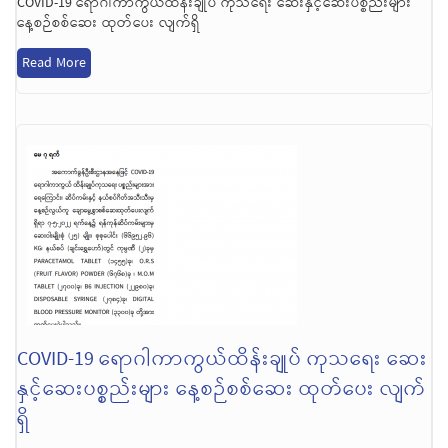
COVID-19 ရောဂါကာကွယ်ထိန်းချုပ် ကုသရေး ဆေးနှင့်ဆေးပစ္စည်းများ
နေ့စဉ်စစ်ဆေး ထုတ်ပေး လျက်ရှိ
Read More
COVID-19 ရောဂါကာကွယ်ထိန်းချုပ် ကုသရေး ဆေး
နှင့်ဆေးပစ္စည်းများ နေ့စဉ်စစ်ဆေး ထုတ်ပေး လျက်
ရှိ