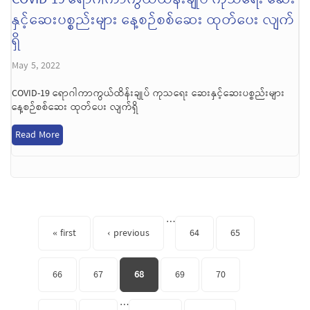
နှင့်ဆေးပစ္စည်းများ နေ့စဉ်စစ်ဆေး ထုတ်ပေး လျက်
ရှိ
May 5, 2022
COVID-19 ရောဂါကာကွယ်ထိန်းချုပ် ကုသရေး ဆေးနှင့်ဆေးပစ္စည်းများ
နေ့စဉ်စစ်ဆေး ထုတ်ပေး လျက်ရှိ
Read More
Pages
…
« first
‹ previous
64
65
66
67
68
69
70
…