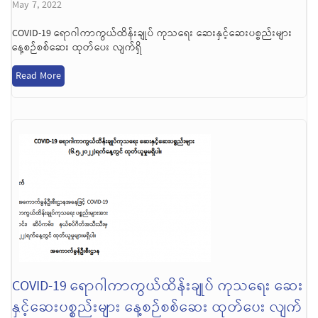
May 7, 2022
COVID-19 ရောဂါကာကွယ်ထိန်းချုပ် ကုသရေး ဆေးနှင့်ဆေးပစ္စည်းများ
နေ့စဉ်စစ်ဆေး ထုတ်ပေး လျက်ရှိ
Read More
COVID-19 ရောဂါကာကွယ်ထိန်းချုပ် ကုသရေး ဆေး
နှင့်ဆေးပစ္စည်းများ နေ့စဉ်စစ်ဆေး ထုတ်ပေး လျက်