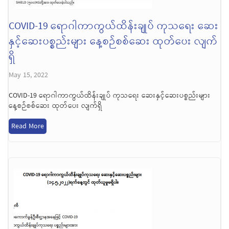
COVID-19 ရောဂါကာကွယ်ထိန်းချုပ် ကုသရေး ဆေး
နှင့်ဆေးပစ္စည်းများ နေ့စဉ်စစ်ဆေး ထုတ်ပေး လျက်
ရှိ
May 15, 2022
COVID-19 ရောဂါကာကွယ်ထိန်းချုပ် ကုသရေး ဆေးနှင့်ဆေးပစ္စည်းများ
နေ့စဉ်စစ်ဆေး ထုတ်ပေး လျက်ရှိ
Read More