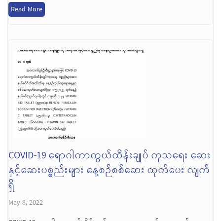
Read More
COVID-19 ရောဂါကာကွယ်ထိန်းချုပ် ကုသရေး ဆေး
နှင့်ဆေးပစ္စည်းများ နေ့စဉ်စစ်ဆေး ထုတ်ပေး လျက်
ရှိ
May 8, 2022